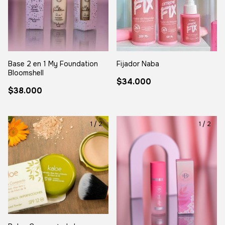
Base 2 en 1 My Foundation
Fijador Naba
Bloomshell
$34.000
$38.000
1
/
2
1
/
2