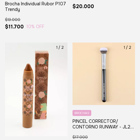
Brocha Individual Rubor P107
$20.000
Trendy
$13.000
$11.700
10
% OFF
1
/
2
1
/
2
BROCHAS
PINCEL CORRECTOR/
CONTORNO RUNWAY - JL23
ATENEA
$17.000