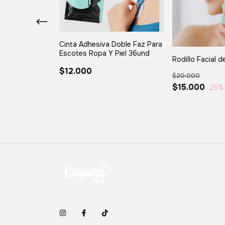
Cinta Adhesiva Doble Faz Para
hesivas
Escotes Ropa Y Piel 36und
Rodillo Facial d
$12.000
$20.000
$15.000
25
%