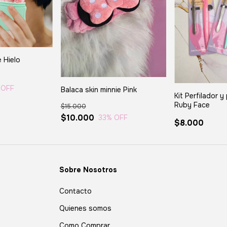
e Hielo
 OFF
Balaca skin minnie Pink
Kit Perfilador y
Ruby Face
$15.000
$10.000
33
% OFF
$8.000
Sobre Nosotros
Contacto
Quienes somos
Como Comprar