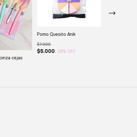
Pomo Quesito Anik
Plantilla de Cej
$7.000
$12.000
$5.000
29
% OFF
$5.000
58
% 
 pinza cejas